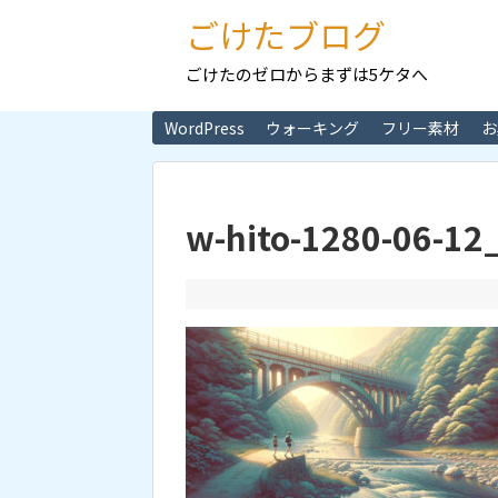
ごけたブログ
ごけたのゼロからまずは5ケタへ
WordPress
ウォーキング
フリー素材
お
w-hito-1280-06-12