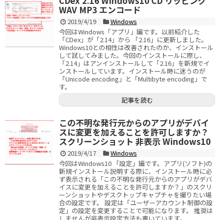
CDex 2.16 Windows10 CD リッピング
WAV MP3 エンコード
2019/4/19
Windows
今回はWindows「アプリ」編です。以前紹介した
「CDex」が「2.14」から 「2.16」に更新しました。
Windows10との相性は改善されたのか、インストール
して試してみました。今回のインストールに際し、
「2.14」はアンインストールして「2.16」を新規でイ
ンストールしています。インストール時に迷うのが
「Unicode encoding」と「Multibyte encoding」で
す。
記事を読む
この不明な発行元からのアプリがデバイ
スに変更を加えることを許可しますか？
スクリーンショット 非表示 Windows10
2019/4/17
Windows
今回はWindows10 「設定」編です。アプリ(ソフト)の
新規インストール説明する際に、インストール時に必
ず表示される「この不明な発行元からのアプリがデバ
イスに変更を加えることを許可しますか？」のスクリ
ーンショットやデスクトップキャプチャを撮りたい場
合の設定です。 設定は「ユーザーアカウント制御の設
定」の設定を変更することで可能になります。 推奨は
しませんが非表示設定方法も書いています。