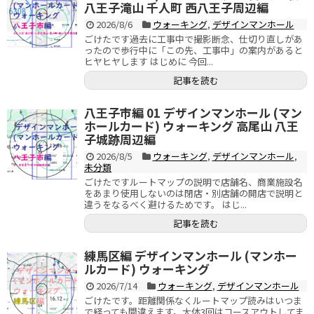
八王子滝山 千人町 西八王子周辺編
2026/8/6
ウォーキング
,
デザインマンホール
ごけたです過去に工事中で撮影断念、仕切り直しがあ
ったので歩行中に「この先、工事中」の案内があると
ヒヤヒヤします はじめに 今回...
記事を読む
八王子市編 01 デザインマンホール (マン
ホールカード) ウォーキング 高尾山 八王
子城跡周辺編
2026/8/5
ウォーキング
,
デザインマンホール
,
未分類
ごけたですルートマップの説明で店舗名、商業施設名
をあまり使用しないのは閉店・別店舗の開店で説明と
違うをなるべく避けるためです。 はじ...
記事を読む
練馬区編 デザインマンホール (マンホー
ルカード) ウォーキング
2026/7/14
ウォーキング
,
デザインマンホール
ごけたです。距離関係なくルートマップ読みはいつま
で経っても間違えます。大体3回はコースアウトしてま