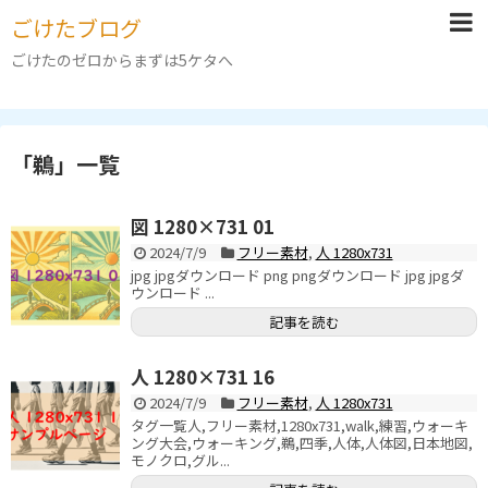
ごけたブログ
ごけたのゼロからまずは5ケタへ
「
鵜
」
一覧
図 1280×731 01
2024/7/9
フリー素材
,
人 1280x731
jpg jpgダウンロード png pngダウンロード jpg jpgダ
ウンロード ...
記事を読む
人 1280×731 16
2024/7/9
フリー素材
,
人 1280x731
タグ一覧人,フリー素材,1280x731,walk,練習,ウォーキ
ング大会,ウォーキング,鵜,四季,人体,人体図,日本地図,
モノクロ,グル...