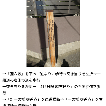
→「狸穴坂」を下って道なりに歩行→突き当りを左折→一
般道の右側歩道を歩行
→突き当りを左折→「415号線 麻布通り」の右側歩道を歩
行
→「新一の橋 交差点」を直進横断→「一の橋 交差点」を右
折横断→横断後左折