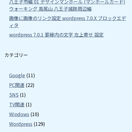
八王子市編 01 デザインマンホール (マンホールカード)
ウォーキング 高尾山 八王子城跡周辺編
画像に画像のリンク設定 wordpress 7.0.X ブロックエデ
ィタ
wordpress 7.0.1 罫線内の文字 左上寄せ 設定
カテゴリー
Google
(11)
PC関連
(22)
SNS
(1)
TV関連
(1)
Windows
(10)
Wordpress
(129)