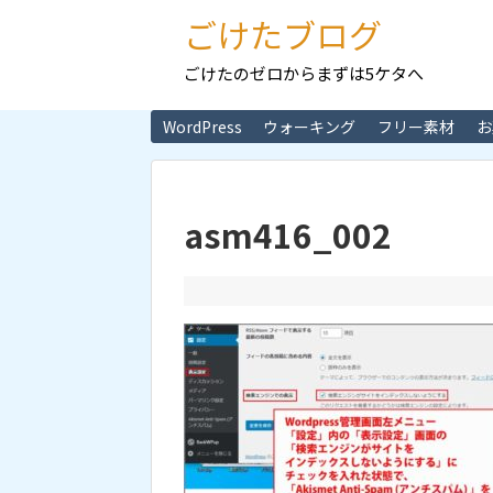
ごけたブログ
ごけたのゼロからまずは5ケタへ
WordPress
ウォーキング
フリー素材
お
asm416_002