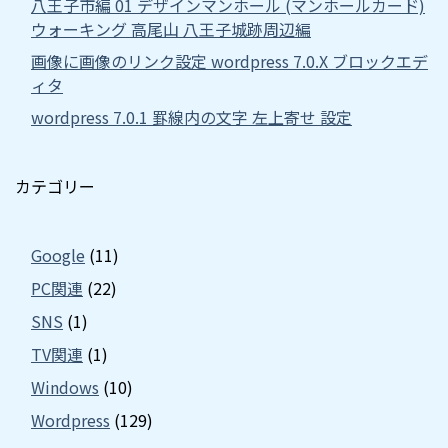
八王子市編 01 デザインマンホール (マンホールカード)
ウォーキング 高尾山 八王子城跡周辺編
画像に画像のリンク設定 wordpress 7.0.X ブロックエデ
ィタ
wordpress 7.0.1 罫線内の文字 左上寄せ 設定
カテゴリー
Google
(11)
PC関連
(22)
SNS
(1)
TV関連
(1)
Windows
(10)
Wordpress
(129)