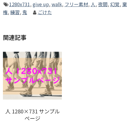
1280x731
,
give up
,
walk
,
フリー素材
,
人
,
夜間
,
幻覚
,
棄
権
,
練習
,
鬼
ごけた
関連記事
人 1280×731 サンプル
ページ