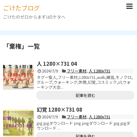
ごけたブログ
ごけたのゼロからまずは5ケタへ
「
棄権
」
一覧
人 1280×731 04
2024/7/9
フリー素材
,
人 1280x731
タグ一覧人,フリー素材,1280x731,walk,練習,モノクロ,
グループ,ウォーキング,休憩,幻覚,コスミック,sf,ウォ
ーキング大会...
記事を読む
幻覚 1280×731 08
2024/7/9
フリー素材
,
人 1280x731
jpg jpgダウンロード png pngダウンロード jpg jpgダ
ウンロード ...
記事を読む