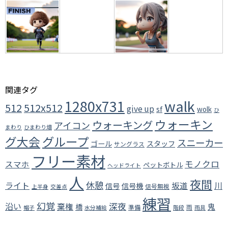
関連タグ
walk
1280x731
512
512x512
give up
sf
wolk
ひ
ウォーキン
ウォーキング
アイコン
まわり
ひまわり畑
グループ
グ大会
スニーカー
ゴール
スタッフ
サングラス
フリー素材
モノクロ
スマホ
ペットボトル
ヘッドライト
人
夜間
休憩
ライト
川
坂道
信号
信号機
信号無視
上半身
交差点
練習
幻覚
沿い
深夜
棄権
橋
鬼
準備
雨
帽子
水分補給
階段
雨具