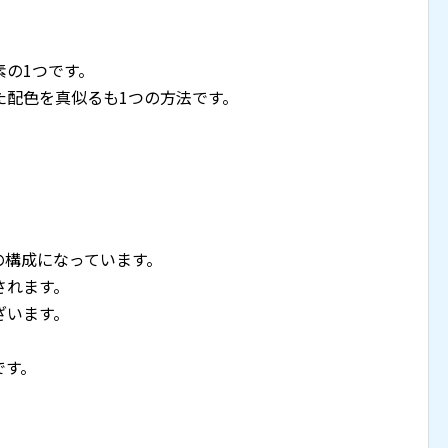
、
素の1つです。
た配色を真似るも1つの方法です。
。
の構成になっています。
されます。
ざいます。
、
です。