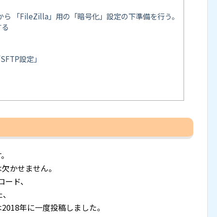
 「FileZilla」用の「暗号化」設定の下準備を行う。
する
SFTP設定」
す。
トは欠かせません。
ンロード、
た、
いては2018年に一度投稿しました。