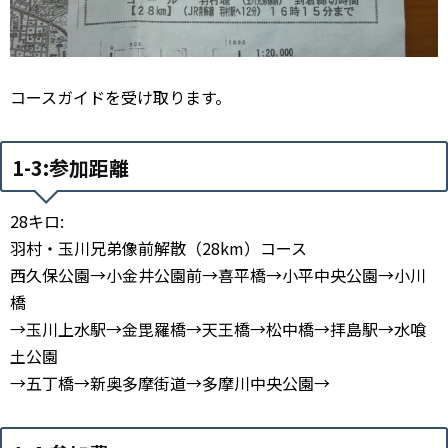
コースガイドを受け取ります。
1-3:参加距離
28キロ:
羽村・玉川兄弟像前解散（28km）コース
西久保公園→小金井公園前→喜平橋→小平中央公園→小川
橋
→玉川上水駅→金毘羅橋→天王橋→松中橋→拝島駅→水喰
土公園
→五丁橋→新奥多摩街道→多摩川中央公園→