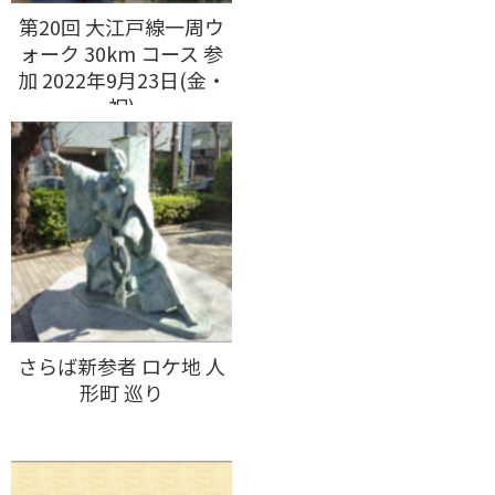
第20回 大江戸線一周ウ
ォーク 30km コース 参
加 2022年9月23日(金・
祝)
さらば新参者 ロケ地 人
形町 巡り