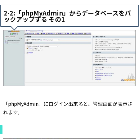
2-2:「phpMyAdmin」からデータベースをバ
ックアップする その1
「phpMyAdmin」にログイン出来ると、管理画面が表示さ
れます。