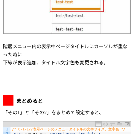
階層メニュー内の表示中ページタイトルにカーソルが重な
った時に
下線が表示追加、タイトル文字色も変更される。
まとめると
「その1」と「その2」をまとめて設定すると、
1
/* 6-1-1//表示ページのメニュータイトルの文字サイズ、文字色 */
2
.
main
-
navigation
.
current
-
menu
-
item
&
gt
;
a
,