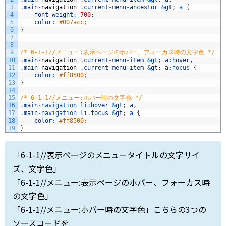
3
.
main
-
navigation
.
current
-
menu
-
ancestor
&
gt
;
a
{
4
font
-
weight
:
700
;
5
color
:
#007acc;
6
}
7
8
9
/* 6-1-1//メニュー:表示ページのホバー、フォーカス時の文字色 */
10
.
main
-
navigation
.
current
-
menu
-
item
&
gt
;
a
:
hover
,
11
.
main
-
navigation
.
current
-
menu
-
item
&
gt
;
a
:
focus
{
12
color
:
#ff8500;
13
}
14
15
/* 6-1-1//メニュー:ホバー時の文字色 */
16
.
main
-
navigation 
li
:
hover
&
gt
;
a
,
17
.
main
-
navigation 
li
.
focus
&
gt
;
a
{
18
color
:
#ff8500;
19
}
「6-1-1//表示ページのメニュータイトルの文字サイ
ズ、文字色」
「6-1-1//メニュー:表示ページのホバー、フォーカス時
の文字色」
「6-1-1//メニュー:ホバー時の文字色」こちらの3つの
ソースコードを