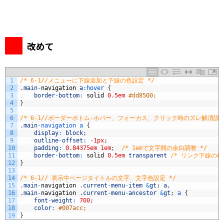
改めて
1
/* 6-1//メニューに下線追加と下線の色設定 */
2
.
main
-
navigation
a
:
hover
{
3
border
-
bottom
:
solid
0.5em
#dd8500;
4
}
5
6
/* 6-1//ボーダーボトム-ホバー、フォーカス、クリック時のズレ解消設定
7
.
main
-
navigation
a
{
8
display
:
block
;
9
outline
-
offset
:
-
1px
;
10
padding
:
0.84375em
1em
;
/* 1emで文字間の余白調整 */
11
border
-
bottom
:
solid
0.5em
transparent
/* リンク下線の種
12
}
13
14
/* 6-1// 表示中ページタイトルの文字、文字色設定 */
15
.
main
-
navigation
.
current
-
menu
-
item
&
gt
;
a
,
16
.
main
-
navigation
.
current
-
menu
-
ancestor
&
gt
;
a
{
17
font
-
weight
:
700
;
18
color
:
#007acc;
19
}