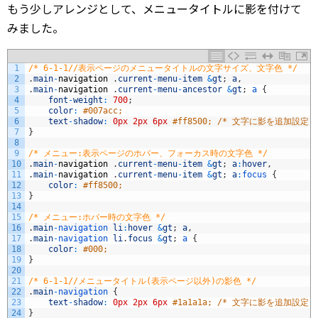
もう少しアレンジとして、メニュータイトルに影を付けて
みました。
1
/* 6-1-1//表示ページのメニュータイトルの文字サイズ、文字色 */
2
.
main
-
navigation
.
current
-
menu
-
item
&
gt
;
a
,
3
.
main
-
navigation
.
current
-
menu
-
ancestor
&
gt
;
a
{
4
font
-
weight
:
700
;
5
color
:
#007acc;
6
text
-
shadow
:
0px
2px
6px
#ff8500; /* 文字に影を追加設定 *
7
}
8
9
/* メニュー:表示ページのホバー、フォーカス時の文字色 */
10
.
main
-
navigation
.
current
-
menu
-
item
&
gt
;
a
:
hover
,
11
.
main
-
navigation
.
current
-
menu
-
item
&
gt
;
a
:
focus
{
12
color
:
#ff8500;
13
}
14
15
/* メニュー:ホバー時の文字色 */
16
.
main
-
navigation 
li
:
hover
&
gt
;
a
,
17
.
main
-
navigation 
li
.
focus
&
gt
;
a
{
18
color
:
#000;
19
}
20
21
/* 6-1-1//メニュータイトル(表示ページ以外)の影色 */
22
.
main
-
navigation
{
23
text
-
shadow
:
0px
2px
6px
#1a1a1a; /* 文字に影を追加設定 *
24
}